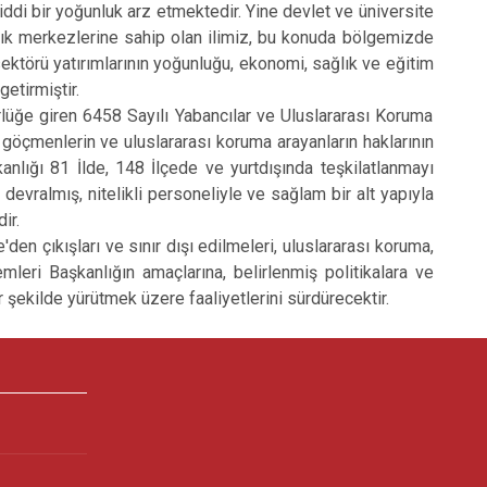
ciddi bir yoğunluk arz etmektedir. Yine devlet ve üniversite
lık merkezlerine sahip olan ilimiz, bu konuda bölgemizde
ektörü yatırımlarının yoğunluğu, ekonomi, sağlık ve eğitim
getirmiştir.
e giren 6458 Sayılı Yabancılar ve Uluslararası Koruma
 göçmenlerin ve uluslararası koruma arayanların haklarının
anlığı 81 İlde, 148 İlçede ve yurtdışında teşkilatlanmayı
 devralmış, nitelikli personeliyle ve sağlam bir alt yapıyla
ir.
en çıkışları ve sınır dışı edilmeleri, uluslararası koruma,
emleri Başkanlığın amaçlarına, belirlenmiş politikalara ve
ir şekilde yürütmek üzere faaliyetlerini sürdürecektir.