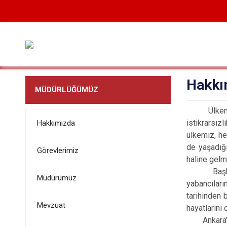
Hakkı
MÜDÜRLÜĞÜMÜZ
Ülkemizin 
istikrarsız
Hakkımızda
ülkemiz, he
de yaşadığ
Görevlerimiz
haline gelmi
Başkent ol
Müdürümüz
yabancıları
tarihinden 
Mevzuat
hayatlarını
Ankara'da 1