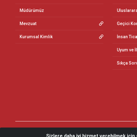
Müdürümüz
Uluslarar
Mevzuat
Geçici K
Kurumsal Kimlik
İnsan Tic
Uyum ve İ
Sıkça Sor
Sizlere daha iyi hizmet verebilmek için