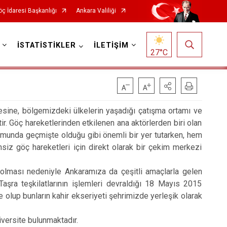
ç İdaresi Başkanlığı
Ankara Valiliği
İSTATİSTİKLER
İLETİŞİM
27
°C
ne, bölgemizdeki ülkelerin yaşadığı çatışma ortamı ve
tir. Göç hareketlerinden etkilenen ana aktörlerden biri olan
umunda geçmişte olduğu gibi önemli bir yer tutarken, hem
z göç hareketleri için direkt olarak bir çekim merkezi
ması nedeniyle Ankaramıza da çeşitli amaçlarla gelen
 Taşra teşkilatlarının işlemleri devraldığı 18 Mayıs 2015
 olup bunların kahir ekseriyeti şehrimizde yerleşik olarak
versite bulunmaktadır.