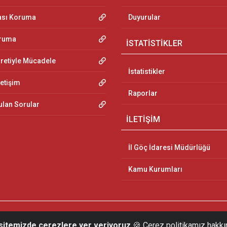
ası Koruma
Duyurular
oruma
İSTATİSTİKLER
aretiyle Mücadele
İstatistikler
letişim
Raporlar
ulan Sorular
İLETİŞİM
İl Göç İdaresi Müdürlüğü
Kamu Kurumları
 sitemizde çerezlere yer veriyoruz
🍪 Çerez politikamız hakkı